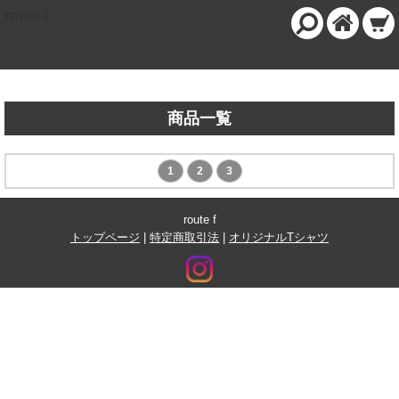
route f
商品一覧
1
2
3
route f
トップページ
|
特定商取引法
|
オリジナルTシャツ