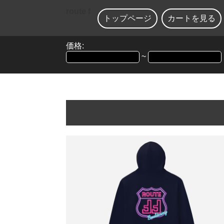
route f
トップページ
カートを見る
価格:
~