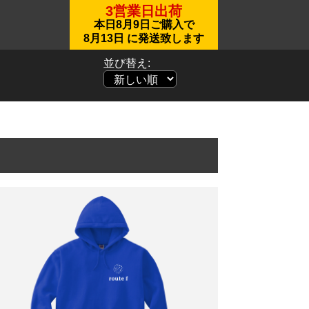
3営業日出荷
本日
8月9日
ご購入で
8月13日
に発送致します
並び替え: