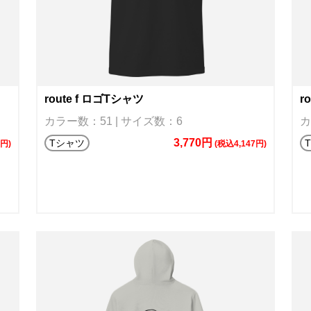
route f ロゴTシャツ
r
カラー数：51 | サイズ数：6
カ
3,770円
Tシャツ
7円)
(税込4,147円)