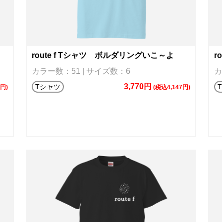
route f Tシャツ ボルダリングいこ～よ
r
カラー数：51 | サイズ数：6
カ
3,770円
Tシャツ
0円)
(税込4,147円)