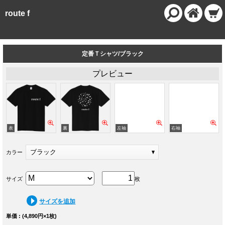
route f
定番Ｔシャツ/ブラック
プレビュー
ブラック
カラー
サイズ
枚
サイズを追加
単価 : (4,890円×1枚)