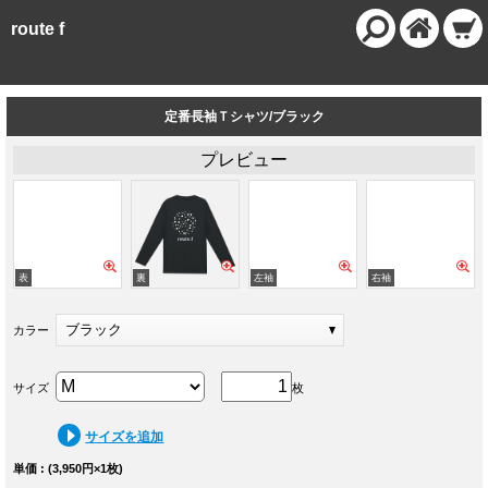
route f
定番長袖Ｔシャツ/ブラック
プレビュー
ブラック
カラー
サイズ
枚
サイズを追加
単価 : (3,950円×1枚)