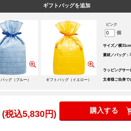
ギフトバッグを追加
ピンク
個
サイズ／横31cm
素材／バッグ：
ラッピングサー
文者様ご自身で
トバッグ（ブルー）
ギフトバッグ（イエロー）
購入する
(税込5,830円)