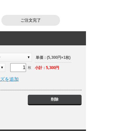
ご注文完了
ー
単価 : (5,300円×1枚)
小計 : 5,300円
枚
イズを追加
削除