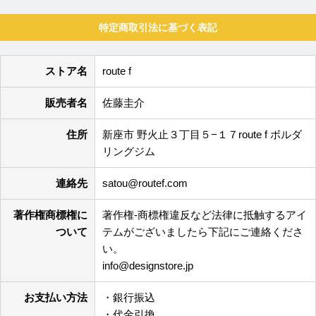
特定商取引法に基づく表記
ストア名
route f
販売者名
佐藤圭介
住所
新座市 野火止３丁目５−１７route f ボルダ
リングジム
連絡先
satou@routef.com
著作権商標権に
著作権-商標権違反など法律に抵触するアイ
ついて
テムがございましたら下記にご連絡くださ
い。
info@designstore.jp
お支払い方法
・銀行振込
・代金引換