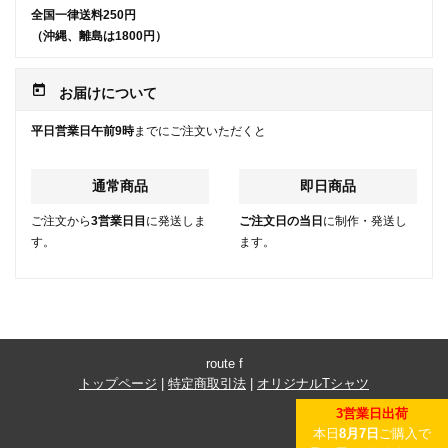
全国一律送料250円
（沖縄、離島は1800円）
today
お届けについて
平日営業日午前9時
までにご注文いただくと
通常商品
即日商品
ご注文から
3営業日目
に発送しま
ご注文日の当日
に制作・発送し
す。
ます。
route f
トップページ
|
特定商取引法
|
オリジナルTシャツ
3営業日出荷
本日
8月7日
ご購入で