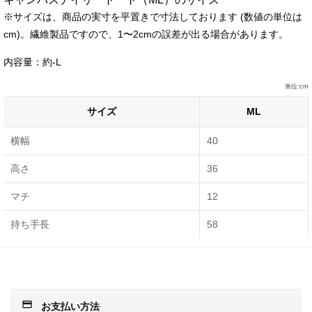
※サイズは、商品の実寸を平置きで寸法しております (数値の単位は
cm)。繊維製品ですので、1〜2cmの誤差が出る場合があります。
内容量：約-L
単位:cm
サイズ
ML
横幅
40
高さ
36
マチ
12
持ち手長
58
payment
お支払い方法