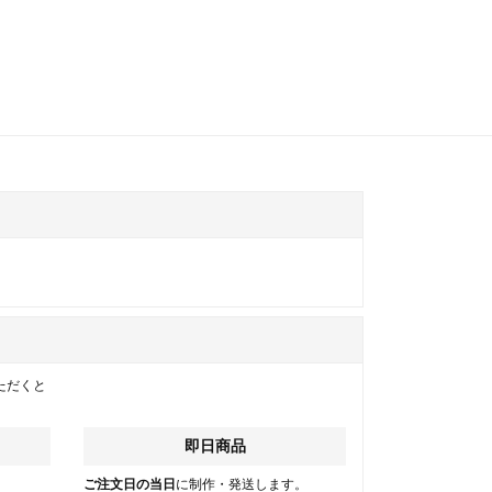
ただくと
即日商品
。
ご注文日の当日
に制作・発送します。