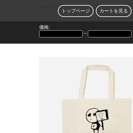
route f
トップページ
カートを見る
価格:
~