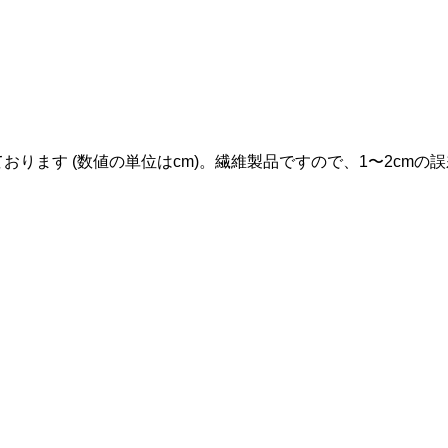
ります (数値の単位はcm)。繊維製品ですので、1〜2cmの