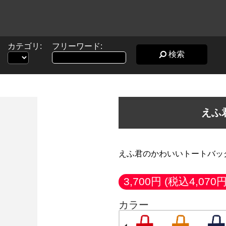
カテゴリ:
フリーワード:
検索
えふ
えふ君のかわいいトートバッ
3,700円
(税込4,070円
カラー