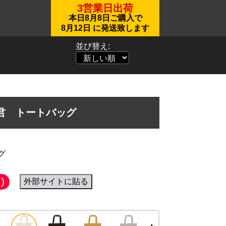
3営業日出荷
本日
8月8日
ご購入で
8月12日
に発送致します
並び替え:
君 トートバッグ
グ
)
外部サイトに貼る