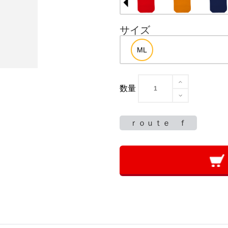
サイズ
数量
ｒｏｕｔｅ ｆ