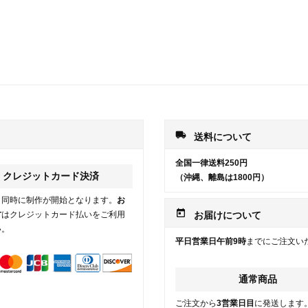
local_shipping
送料について
全国一律送料250円
クレジットカード決済
（沖縄、離島は1800円）
と同時に制作が開始となります。
お
today
方
はクレジットカード払いをご利用
お届けについて
い。
平日営業日午前9時
までにご注文い
通常商品
ご注文から
3営業日目
に発送します