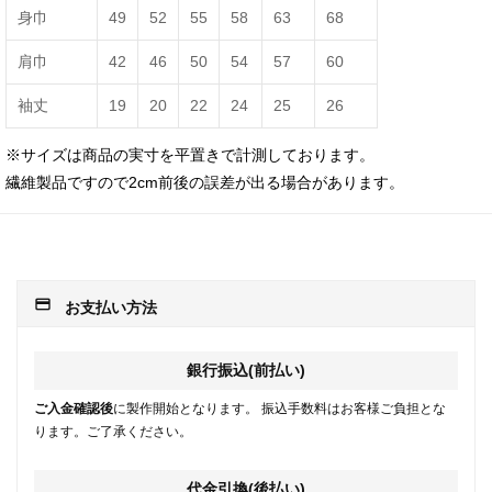
身巾
49
52
55
58
63
68
肩巾
42
46
50
54
57
60
袖丈
19
20
22
24
25
26
※サイズは商品の実寸を平置きで計測しております。
繊維製品ですので2cm前後の誤差が出る場合があります。
payment
お支払い方法
銀行振込(前払い)
ご入金確認後
に製作開始となります。 振込手数料はお客様ご負担とな
ります。ご了承ください。
代金引換(後払い)