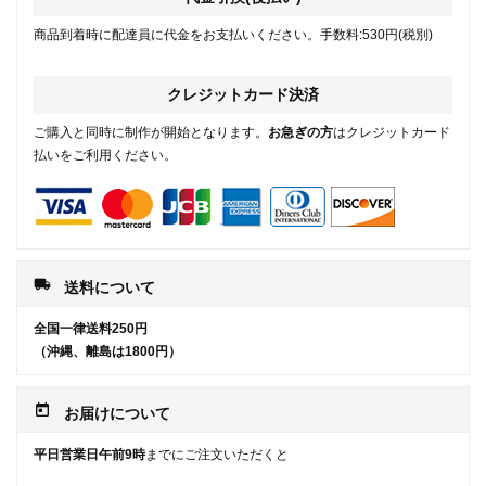
商品到着時に配達員に代金をお支払いください。手数料:530円(税別)
クレジットカード決済
ご購入と同時に制作が開始となります。
お急ぎの方
はクレジットカード
払いをご利用ください。
local_shipping
送料について
全国一律送料250円
（沖縄、離島は1800円）
today
お届けについて
平日営業日午前9時
までにご注文いただくと