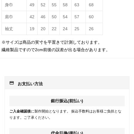
身巾
49
52
55
58
63
68
肩巾
42
46
50
54
57
60
袖丈
19
20
22
24
25
26
※サイズは商品の実寸を平置きで計測しております。
繊維製品ですので2cm前後の誤差が出る場合があります。
payment
お支払い方法
銀行振込(前払い)
ご入金確認後
に製作開始となります。 振込手数料はお客様ご負担とな
ります。ご了承ください。
代金引換(後払い)