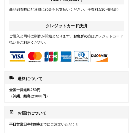
商品到着時に配達員に代金をお支払いください。手数料:530円(税別)
クレジットカード決済
ご購入と同時に制作が開始となります。
お急ぎの方
はクレジットカード
払いをご利用ください。
local_shipping
送料について
全国一律送料250円
（沖縄、離島は1800円）
today
お届けについて
平日営業日午前9時
までにご注文いただくと