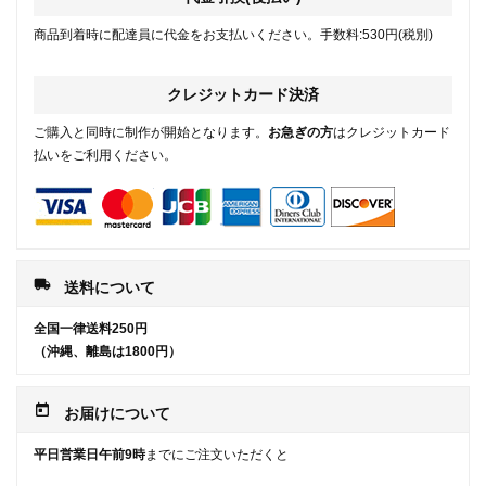
商品到着時に配達員に代金をお支払いください。手数料:530円(税別)
クレジットカード決済
ご購入と同時に制作が開始となります。
お急ぎの方
はクレジットカード
払いをご利用ください。
local_shipping
送料について
全国一律送料250円
（沖縄、離島は1800円）
today
お届けについて
平日営業日午前9時
までにご注文いただくと