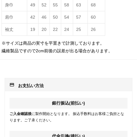
身巾
49
52
55
58
63
68
肩巾
42
46
50
54
57
60
袖丈
19
20
22
24
25
26
※サイズは商品の実寸を平置きで計測しております。
繊維製品ですので2cm前後の誤差が出る場合があります。
payment
お支払い方法
銀行振込(前払い)
ご入金確認後
に製作開始となります。 振込手数料はお客様ご負担とな
ります。ご了承ください。
代金引換(後払い)