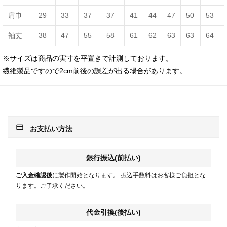
肩巾
29
33
37
37
41
44
47
50
53
袖丈
38
47
55
58
61
62
63
63
64
※サイズは商品の実寸を平置きで計測しております。
繊維製品ですので2cm前後の誤差が出る場合があります。
payment
お支払い方法
銀行振込(前払い)
ご入金確認後
に製作開始となります。 振込手数料はお客様ご負担とな
ります。ご了承ください。
代金引換(後払い)