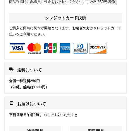
商品到着時に配達員に代金をお支払いください。手数料:530円(税別)
クレジットカード決済
ご購入と同時に制作が開始となります。
お急ぎの方
はクレジットカード
払いをご利用ください。
local_shipping
送料について
全国一律送料250円
（沖縄、離島は1800円）
today
お届けについて
平日営業日午前9時
までにご注文いただくと