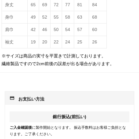
身丈
65
69
72
77
81
84
身巾
49
52
55
58
63
68
肩巾
42
46
50
54
57
60
袖丈
19
20
22
24
25
26
※サイズは商品の実寸を平置きで計測しております。
繊維製品ですので2cm前後の誤差が出る場合があります。
payment
お支払い方法
銀行振込(前払い)
ご入金確認後
に製作開始となります。 振込手数料はお客様ご負担とな
ります。ご了承ください。