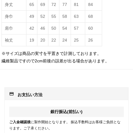
身丈
65
69
72
77
81
84
身巾
49
52
55
58
63
68
肩巾
42
46
50
54
57
60
袖丈
19
20
22
24
25
26
※サイズは商品の実寸を平置きで計測しております。
繊維製品ですので2cm前後の誤差が出る場合があります。
payment
お支払い方法
銀行振込(前払い)
ご入金確認後
に製作開始となります。 振込手数料はお客様ご負担とな
ります。ご了承ください。