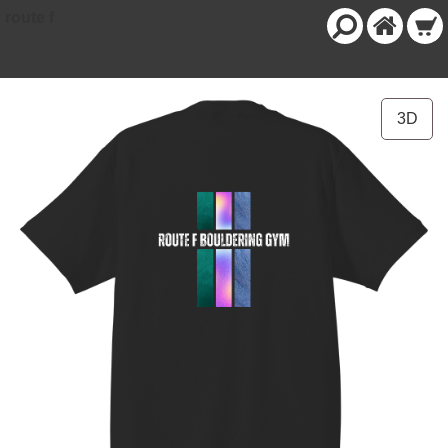
route f
3D