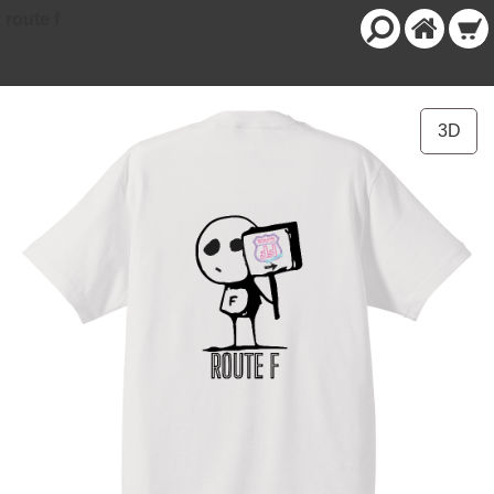
route f
3D