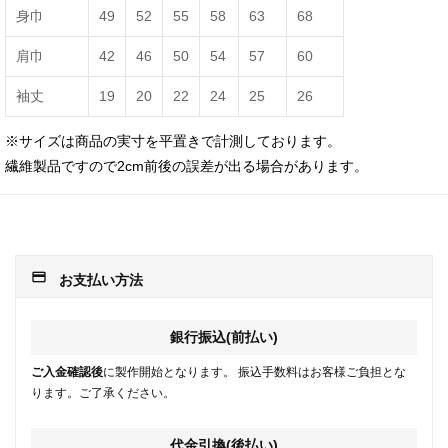
身巾
49
52
55
58
63
68
肩巾
42
46
50
54
57
60
袖丈
19
20
22
24
25
26
※サイズは商品の実寸を平置きで計測しております。
繊維製品ですので2cm前後の誤差が出る場合があります。
payment
お支払い方法
銀行振込(前払い)
ご入金確認後
に製作開始となります。 振込手数料はお客様ご負担とな
ります。ご了承ください。
代金引換(後払い)