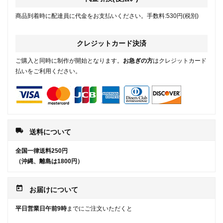
商品到着時に配達員に代金をお支払いください。手数料:530円(税別)
クレジットカード決済
ご購入と同時に制作が開始となります。
お急ぎの方
はクレジットカード
払いをご利用ください。
local_shipping
送料について
全国一律送料250円
（沖縄、離島は1800円）
today
お届けについて
平日営業日午前9時
までにご注文いただくと