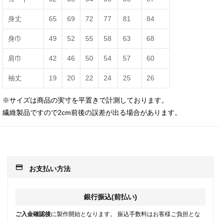
身丈
65
69
72
77
81
84
身巾
49
52
55
58
63
68
肩巾
42
46
50
54
57
60
袖丈
19
20
22
24
25
26
※サイズは商品の実寸を平置きで計測しております。
繊維製品ですので2cm前後の誤差が出る場合があります。
payment
お支払い方法
銀行振込(前払い)
ご入金確認後
に製作開始となります。 振込手数料はお客様ご負担とな