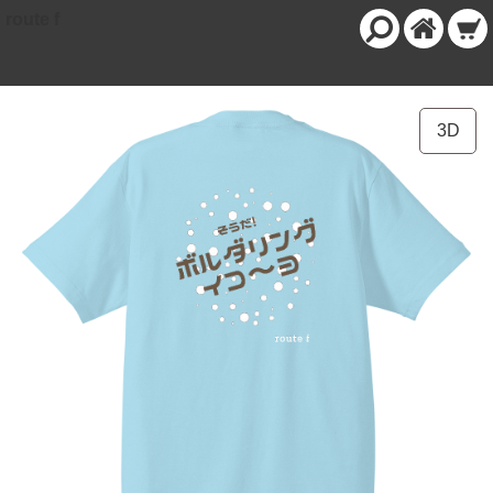
route f
3D