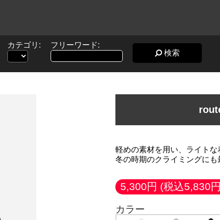
カテゴリ:
フリーワード:
検索
rou
軽めの素材を用い、ライトな
冬の時期のクライミングにも
5,300円
(税込5,830円
カラー