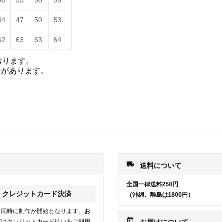
50
53
56
59
44
47
50
53
62
63
63
64
おります。
合があります。
local_shipping
送料について
全国一律送料250円
クレジットカード決済
（沖縄、離島は1800円）
と同時に制作が開始となります。
お
today
方
はクレジットカード払いをご利用