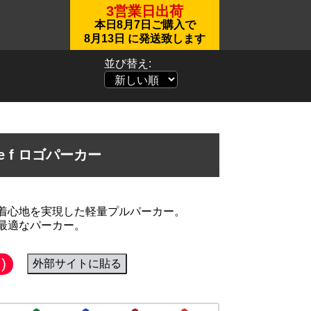
3営業日出荷
本日
8月7日
ご購入で
8月13日
に発送致します
並び替え:
te f ロゴパーカー
着心地を実現した軽量プルパーカー。
最適なパーカー。
)
外部サイトに貼る