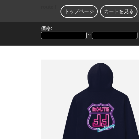
route f
トップページ
カートを見る
価格:
~