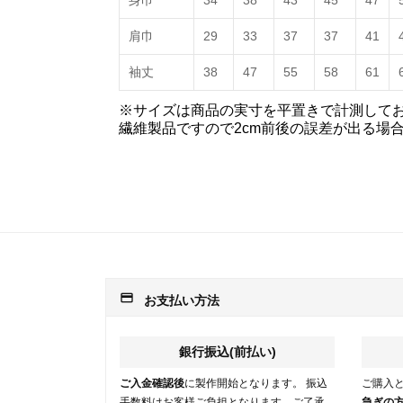
身巾
34
38
43
45
47
肩巾
29
33
37
37
41
袖丈
38
47
55
58
61
※サイズは商品の実寸を平置きで計測して
繊維製品ですので2cm前後の誤差が出る場
payment
お支払い方法
銀行振込(前払い)
ご入金確認後
に製作開始となります。 振込
ご購入
手数料はお客様ご負担となります。ご了承
急ぎの