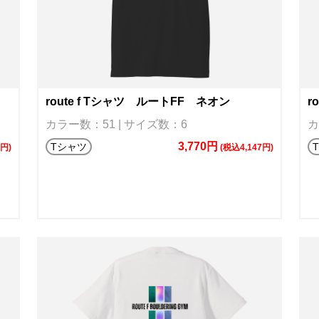
route f Tシャツ ルートFF ネオン
r
カラー数：51 | サイズ数：6
カ
3,770円
Tシャツ
7円)
(税込4,147円)