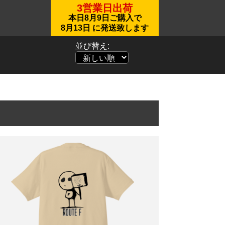
3営業日出荷
本日
8月9日
ご購入で
8月13日
に発送致します
並び替え: