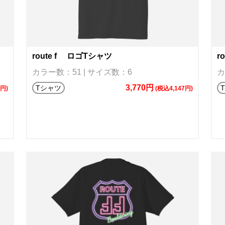
route f ロゴTシャツ
r
カラー数：51 | サイズ数：6
カ
3,770円
Tシャツ
9円)
(税込4,147円)