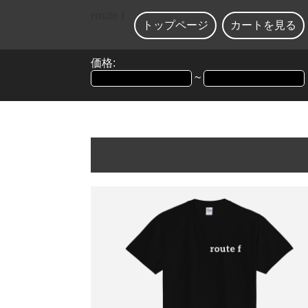
route f
トップページ
カートを見る
価格:
~